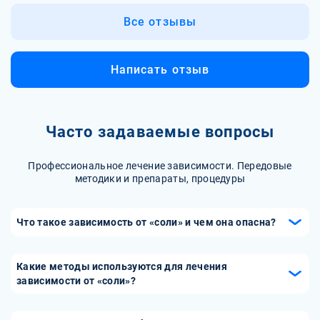
Все отзывы
Написать отзыв
Часто задаваемые вопросы
Профессиональное лечение зависимости. Передовые
методики и препараты, процедуры
Что такое зависимость от «соли» и чем она опасна?
«Соль» — это синтетический наркотик, известный своими
мощными психоактивными эффектами, такими как
Какие методы используются для лечения
эйфория, повышенная энергия и изменение восприятия.
зависимости от «соли»?
Зависимость от «соли» развивается быстро из-за
Лечение зависимости от «соли» начинается с
интенсивного воздействия на мозг. Она опасна тем, что