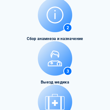
2
Сбор анамнеза и назначение
3
Выезд медика