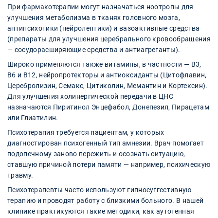
При фармакотерапии могут назначаться ноотропы для
улучшения метаболизма в тканях головного мозга,
антипсихотики (нейролептики) и вазоактивные средства
(препараты для улучшения церебрального кровообращения
— сосудорасширяющие средства и антиагреганты).
Широко применяются также витамины, в частности — В3,
В6 и В12, нейропротекторы и антиоксиданты (Цитофлавин,
Церебролизин, Семакс, Цитиколин, Мемантин и Кортексин).
Для улучшения холинергической передачи в ЦНС
назначаются Пиритинол Энцефабол, Донепезил, Пирацетам
или Глиатилин.
Психотерапия требуется пациентам, у которых
диагностирован психогенный тип амнезии. Врач помогает
подопечному заново пережить и осознать ситуацию,
ставшую причиной потери памяти — например, психическую
травму.
Психотерапевты часто используют гипносуггестивную
терапию и проводят работу с близкими больного. В нашей
клинике практикуются такие методики, как аутогенная