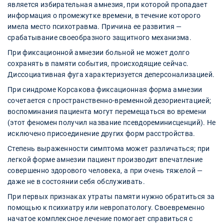
является избирательная амнезия, при которой пропадает
информация о промежутке времени, в течение которого
имела место психотравма. Причина ее развития —
срабатывание своеобразного защитного механизма.
При фиксационной амнезии больной не может долго
сохранять в памяти события, происходящие сейчас.
Диссоциативная фуга характеризуется деперсонализацией.
При синдроме Корсакова фиксационная форма амнезии
сочетается с пространственно-временной дезориентацией;
воспоминания пациента могут перемещаться во времени
(этот феномен получил название псевдореминисценций). Не
исключено присоединение других форм расстройства.
Степень выраженности симптома может различаться; при
легкой форме амнезии пациент производит впечатление
совершенно здорового человека, а при очень тяжелой —
даже не в состоянии себя обслуживать.
При первых признаках утраты памяти нужно обратиться за
помощью к психиатру или невропатологу. Своевременно
начатое комплексное лечение помогает справиться с