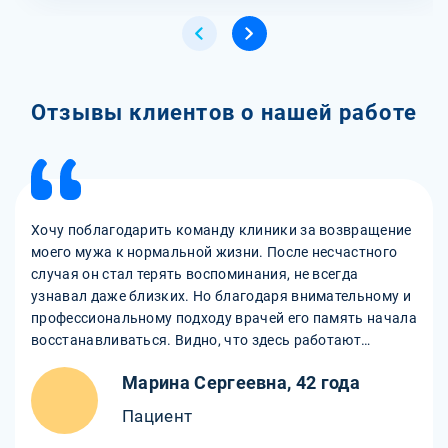
Отзывы клиентов о нашей работе
Хочу поблагодарить команду клиники за возвращение
моего мужа к нормальной жизни. После несчастного
случая он стал терять воспоминания, не всегда
узнавал даже близких. Но благодаря внимательному и
профессиональному подходу врачей его память начала
восстанавливаться. Видно, что здесь работают
опытные специалисты, знающие, как поддержать и
Марина Сергеевна, 42 года
помочь пациенту на каждом этапе лечения. Огромное
спасибо!
Пациент