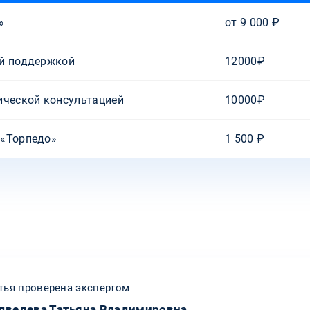
»
от 9 000 ₽
ой поддержкой
12000₽
ической консультацией
10000₽
 «Торпедо»
1 500 ₽
тья проверена экспертом
дведева Татьяна Владимировна