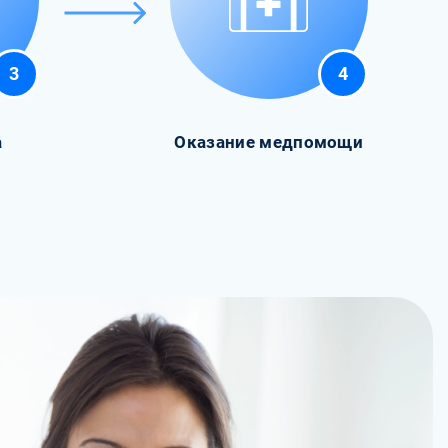
3
4
а
Оказание медпомощи