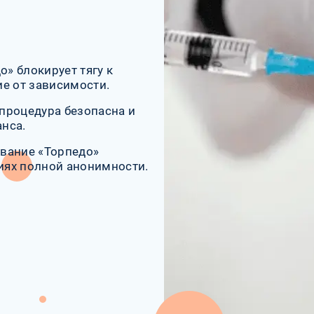
» блокирует тягу к
е от зависимости.
процедура безопасна и
анса.
вание «Торпедо»
иях полной анонимности.