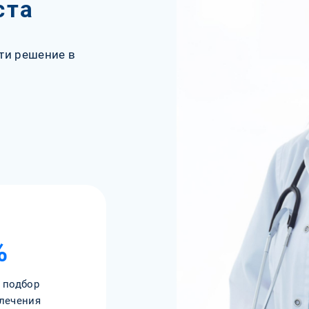
ста
ти решение в
%
 подбор
лечения