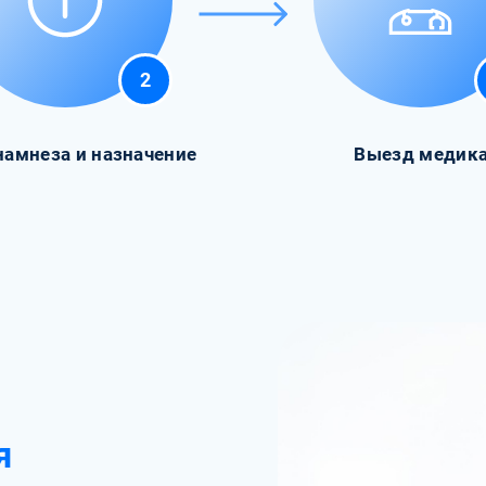
2
намнеза и назначение
Выезд медик
я