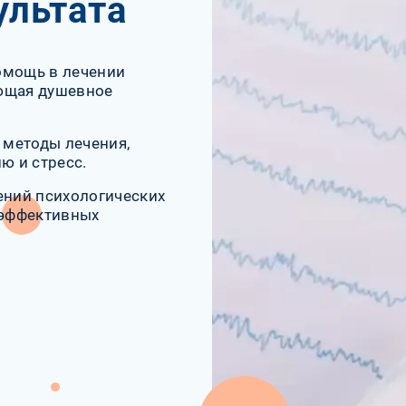
ультата
омощь в лечении
ающая душевное
 методы лечения,
ю и стресс.
ений психологических
 эффективных