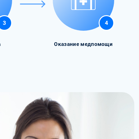
3
4
а
Оказание медпомощи