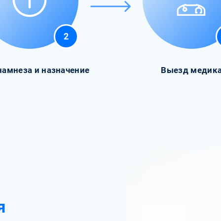
2
намнеза и назначение
Выезд медик
я