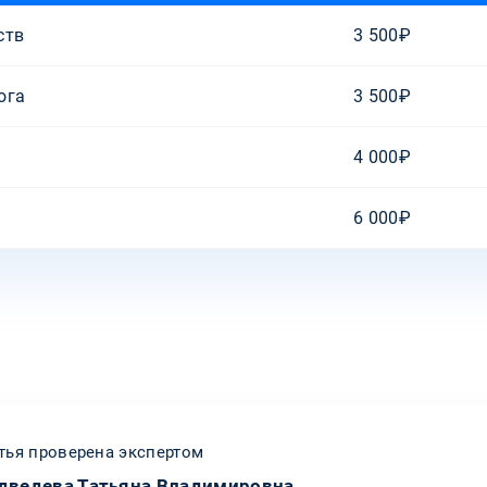
ств
3 500₽
ога
3 500₽
4 000₽
6 000₽
тья проверена экспертом
дведева Татьяна Владимировна