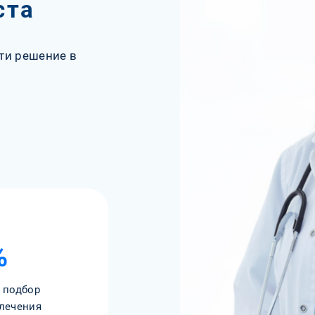
ста
ти решение в
%
 подбор
лечения